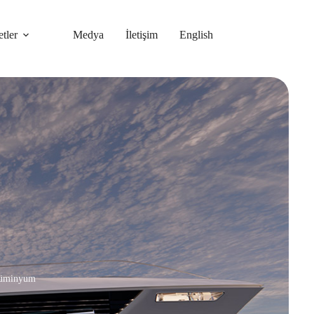
tler
Medya
İletişim
English
lüminyum