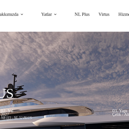
akkımızda
Yatlar
NL Plus
Virtus
Hizme
LUS
02. Yıl
03. Yapı
2027
Çelik / A
NB 115 - NL 52 PLUS