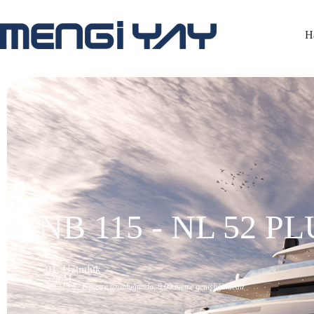
H
NB 115 - NL 52 P
01. Uzunluk
52.6M
NB 115 52.6 metre uzunluğunda, 9.09 metre genişliğindedir